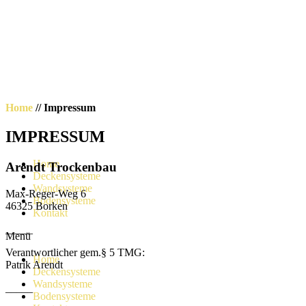
Zum
Inhalt
wechseln
Home
// Impressum
IMPRESSUM
Home
Arendt Trockenbau
Deckensysteme
Wandsysteme
Max-Reger-Weg 6
Bodensysteme
46325 Borken
Kontakt
_____
Menü
Verantwortlicher gem.§ 5 TMG:
Home
Patrik Arendt
Deckensysteme
Wandsysteme
_____
Bodensysteme