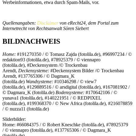
Werbeinformationen, etwa durch Spam-Mails, vor.
Quellenangaben:
Disclaimer
von eRecht24, dem Portal zum
Internetrecht von Rechtsanwalt Sören Siebert
BILDNACHWEIS
Home:
#191270350 / © Tomasz Zajda (fotolila.de), #96997234 / ©
redaktion93 (fotolila.de), #78925379 / © viennapro
(fotolila.de), #Deckensystem /© Trockenbau
Arendt,
Deckensysteme:
#Deckensystem Bilder /© Trockenbau
Arendt, #137765306 / © Dagmara_K
(fotolila.de)
Wandsysteme:
#10346298 / © view7
(fotolila.de), #129889516 / © arsdigital (fotolila.de), #167081902 /
© Dagmara_K (fotolila.de)
Bodensysteme:
#170642106 / ©
yunava1 (fotolila.de), #140221951 / © REDPIXEL
(fotolila.de), #199368370 / © New Africa (fotolila.de), #216078859
/ © nuzza11 (fotolila.de)
Sliderbilder:
Home: #66084375 / © Robert Kneschke (fotolila.de), #78925379
/ © viennapro (fotolila.de), #137765306 / © Dagmara_K
(fotolila.de)