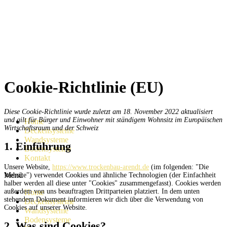
Zum
Inhalt
wechseln
Cookie-Richtlinie (EU)
Diese Cookie-Richtlinie wurde zuletzt am 18. November 2022 aktualisiert
und gilt für Bürger und Einwohner mit ständigem Wohnsitz im Europäischen
Home
Wirtschaftsraum und der Schweiz
Deckensysteme
Wandsysteme
1. Einführung
Bodensysteme
Kontakt
Unsere Website,
https://www.trockenbau-arendt.de
(im folgenden: "Die
Menü
Website") verwendet Cookies und ähnliche Technologien (der Einfachheit
halber werden all diese unter "Cookies" zusammengefasst). Cookies werden
außerdem von uns beauftragten Drittparteien platziert. In dem unten
Home
stehendem Dokument informieren wir dich über die Verwendung von
Deckensysteme
Cookies auf unserer Website.
Wandsysteme
Bodensysteme
2. Was sind Cookies?